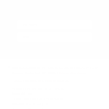
DON'T MISS OUT
ON 10% OFF!
Subscribe
Auriculares Audio46, 29 Oeste de la calle 46, Entre la 5ª y la 6ª
Avenida, Nueva York, NY, 10036
(Obtener direcciones)
Conozca las demostraciones en Audio46
HORARIO ESTÁNDAR DE LA TIENDA
(Hora del Este)
Lunes - Viernes:
9:00 a 19:00 horas
Sábado:
10 a. m. a 6 p. m.