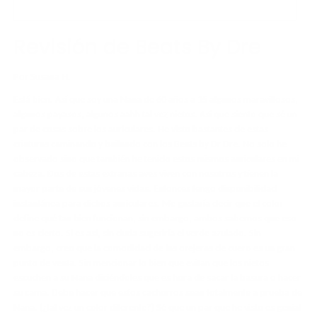
Revisión de Beats By Dre
Por Susana H.
Está bien. Así que soy una Nana de 60 años a 15 algunos maravillosos,
algunos payasos, algunos aahh tal vez nietos. Así que siento que sé un
par de cosas sobre los auriculares. He visto bastantes de estas
criaturas caminando y bailando con los Beats by Dr Dre. No solo he
observado sino que también he tenido estos mismos auriculares en mi
cabeza. Dos de estas extrañas aves viven con nosotros y tienen la
mayor parte de sus jóvenes vidas. Entonces tengo disponibilidad
instantánea para dichos auriculares. Me gustaría decir que el color
define qué tan bien funcionan, sin embargo, ambos sabemos que eso
no es cierto. Si es así, sin duda sugeriría el verde azulado. Sin
embargo, creo que la comodidad de las orejeras de cuero es un gran
punto de venta. Sin mencionar lo bien que evitan que los nietos
escuchen a su Nana diciéndoles que es hora de sacar la basura o hacer
su cama. Debe hacer que estos cachorros sean totalmente a prueba de
Nana. (¿tal vez un color diferente?) Sé que un par que he visto es genial