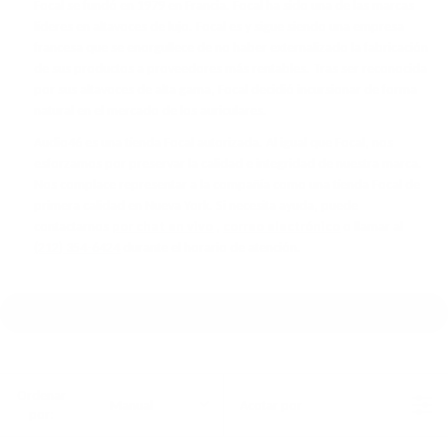
Focal se fundó en 1979 en Francia. Focal ha sido una de las marcas
líderes en altavoces de lujo. Focal es y sigue siendo una empresa
francesa que se enorgullece de no haber externalizado la fabricación
de sus productos a proveedores más rentables. Tras ser reconocida
por sus altavoces de alta gama, Focal decidió incursionar de forma
natural en el mercado de los auriculares.
Audio46 es una tienda Focal autorizada. Al igual que Focal, nos
esforzamos por preservar la calidad e integridad de nuestra marca.
Nos complace representar a la compañía como una tienda Focal de
primera calidad en Nueva York. Si necesita ayuda, puede
contactarnos
por chat en vivo
,
correo electrónico
o llamar al
(212) 354-6424
durante el horario de atención.
Ordenar
Manual
Acotar por
por: