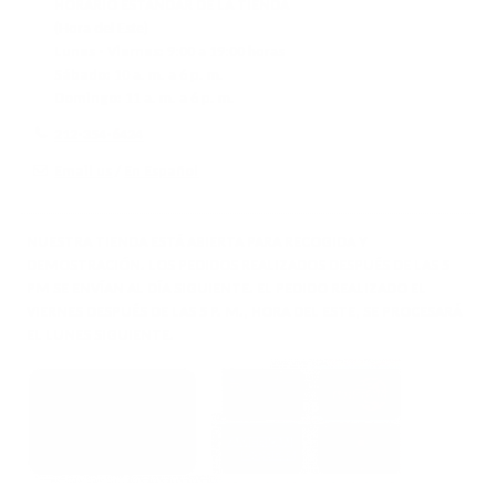
R
O
1
1
HORARIO ESTÁNDAR DE LA TIENDA
L
$
R
7
9
(Hora del Este)
E
5
$
9
9
Lunes - Viernes:
9:00 a 19:00 horas
F
7
6
Sábado:
10 a. m. a 6 p. m.
O
9
7
Domingo:
11 a. m. a 6 p. m.
R
9
$
.
212-354-6424
5
1
7
5
Email us
/
En Español
9
NUESTRA TIENDA ESTÁ ABIERTA PARA RECOGIDA Y
DEMOSTRACIÓN. LOS PEDIDOS REALIZADOS DESPUÉS DE LAS 5
PM SE ENVÍAN AL DÍA SIGUIENTE. EL PEDIDO REALIZADO EL
VIERNES DESPUÉS DE LAS 5 P. M., HORA DEL ESTE, SE PROCESARÁ
EL LUNES SIGUIENTE.