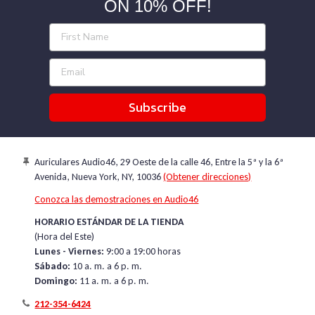
ON 10% OFF!
Subscribe
Auriculares Audio46, 29 Oeste de la calle 46, Entre la 5ª y la 6ª
Avenida, Nueva York, NY, 10036
(Obtener direcciones)
Conozca las demostraciones en Audio46
HORARIO ESTÁNDAR DE LA TIENDA
(Hora del Este)
Lunes - Viernes:
9:00 a 19:00 horas
Sábado:
10 a. m. a 6 p. m.
Domingo:
11 a. m. a 6 p. m.
212-354-6424