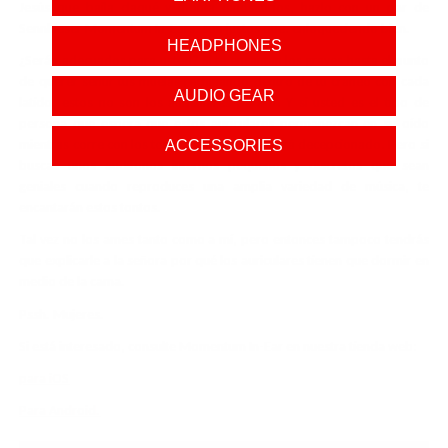
Jesús que baila claqué y monta dinosaurios, hazlo con un par de
Sennhieser Momentum In-Ears. son justos que. enloqueciendo bien.
HEADPHONES
¿Serán adecuados para usted? Si te encantan los graves hasta el punto
de querer sentir tus muelas rechinando dentro de tu cráneo con cada
AUDIO GEAR
latido, estos no son los auriculares para ti. Y si usted es el tipo de
persona que espera que estos auriculares permanezcan en su oído
mientras corre con los toros, también se sentirá decepcionado. Pero si
ACCESSORIES
buscas unos audífonos internos pequeños y discretos que sean
geniales cuando reproduces una amplia variedad de música, te
encantarán estos tontos.
Tal vez no los ames tanto como a mí, pero entonces tampoco tendrás
que explicarle a la señora por qué los auriculares tienen que dormir en
medio de la cama.
Pssh. Mujeres.
Si está interesado, consulte Momentum In-Ear en nuestra tienda web:
para iOS
Para Android.