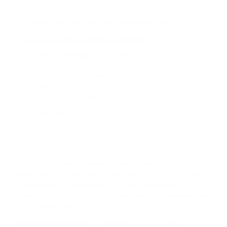
Auriculares Audio46, 29 Oeste de la calle 46, Entre la 5ª y la 6ª
Avenida, Nueva York, NY, 10036
(Obtener direcciones)
Conozca las demostraciones en Audio46
HORARIO ESTÁNDAR DE LA TIENDA
(Hora del Este)
Lunes - Viernes:
9:00 a 19:00 horas
Sábado:
10 a. m. a 6 p. m.
Domingo:
11 a. m. a 6 p. m.
212-354-6424
Email us
/
En Español
NUESTRA TIENDA ESTÁ ABIERTA PARA RECOGIDA Y
DEMOSTRACIÓN. LOS PEDIDOS REALIZADOS DESPUÉS DE LAS 5
PM SE ENVÍAN AL DÍA SIGUIENTE. EL PEDIDO REALIZADO EL
VIERNES DESPUÉS DE LAS 5 P. M., HORA DEL ESTE, SE PROCESARÁ
EL LUNES SIGUIENTE.