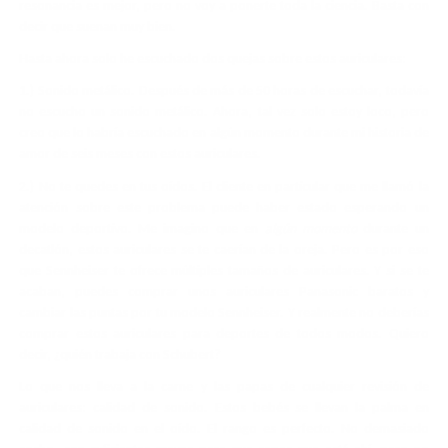
resonancia es mejor, pero no voy a ponerte toda la ciencia. Basta con
decir que suenan muy bien.
Hasta ahora solo he escuchado dos quejas sobre estos auriculares:
1.) Sonido metálico. Después de más de 50 horas de escuchar, todavía
no escucho un sonido metálico. Ahora, tal vez solo estoy loco, pero
creo que lo habría escuchado en algún momento durante mi historia de
amor de seis meses con estos auriculares.
2.) No te quedes en tus oídos. El cliente en particular que me llamó la
atención sobre este problema puede haber estado esperando un
modelo deportivo. Me imagino que en
algún momento
durante un
decatlón, estos auriculares se te caerían de la oreja. Pero es por eso
que Sennheiser te ofrece múltiples tamaños de auriculares. Y si se te
acaban, puedes comprar unos auriculares Panasonic baratos y
cambiar las puntas por tu modelo Sennheiser. Y realmente no deberías
comprar estos auriculares para deportes de todos modos. Quiero
decir, ¿quién trabaja con Schubert?
Lo que nos lleva a la carne y las papas de cualquier revisión de
auriculares: calidad de sonido. Estos bebés se llevan la palma en
calidad de sonido en el oído. El rango es perfecto. No demasiado