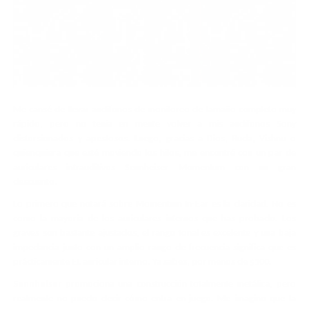
Me cansé de llevar audífonos de monitoreo de tamaño completo muy
rápido, pero no tenía en mente volver a mis audífonos Sony
distorsionados y apestosos. Luego, gracias a Dios, Buda, Vishnu o
quienquiera que esté moviendo los hilos, me encontré con un par de
auriculares intrauditivos Sennheiser Momentum con un gran
descuento.
Lo primero que notará sobre Momentum In-Ear es la claridad. No es
como la mayoría de los auriculares internos que has probado. Los
graves son bastante ajustados, el rango tonal es excelente y una baja
impedancia junto con un amplio rango de frecuencia significa que es
prácticamente EL auricular interno. Ya sabes, por menos de $100.
Sennheiser
promociona una construcción totalmente metálica, pero
realmente no puedo decir cómo entra en juego. Me imagino que la