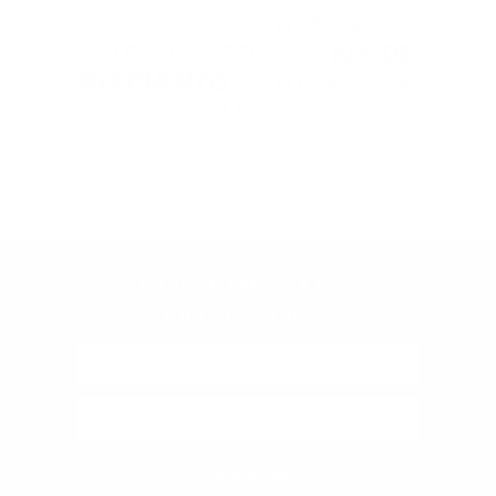
SUSCRÍBETE A NUESTRO
BOLETÍN
Y OBTÉN UN
10% DE
DESCUENTO
EN TU PRIMERA
COMPRA!*
Store
*pueden aplicarse algunas restricciones
rating
&
policies
(Google-
verified)
DON'T MISS OUT
ON 10% OFF!
Subscribe