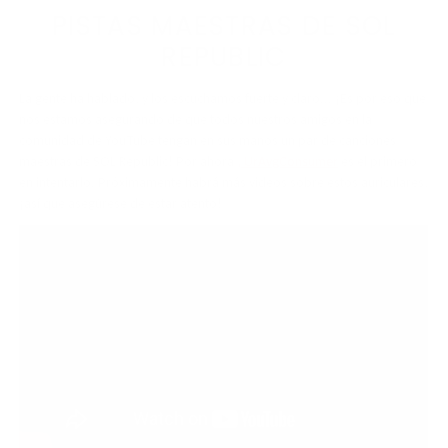
PISTAS MAESTRAS DE SOL
REPUBLIC
La gente ha hablado, y los escuchamos fuerte y claro... ¡Es por eso que
nos estamos asegurando de que todos nuestros amigos en la
comunidad de YouTube tengan en sus manos un par de canciones
maestras de SOL Republic! Por ahora
, UrAvgConsumer
es el primero
en intentarlo. Próximamente habrá más videos sobre estos auriculares,
¡así que asegúrese de estar atento!