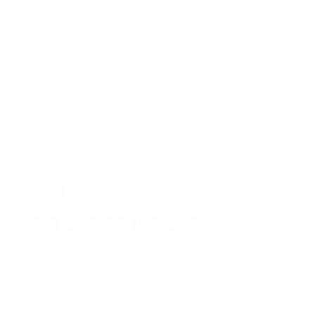
SOL REPUBLIC Master Tracks Unboxing
by
Audio 46
10 jun 2013
(Updated
6 ago 2020
)
Copy
Email
to
to
clipboard
a
Friend