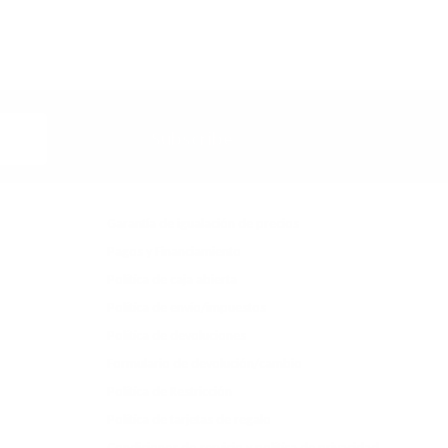
Subscribe
Garantía de igualación de precios
Pagos y Financiamiento
Política de caja abierta
Política de envío/impuestos
Política de devoluciones
Formulario de devolución/cambio
Política de Restricción
Política de tarjetas de regalo
Condiciones de servicio y política de privacidad