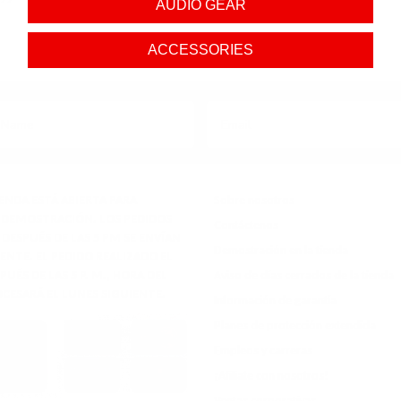
AUDIO GEAR
ACCESSORIES
ENDA ESTÁ ABIERTA PARA
Sobre nosotros
 DEMOSTRACIÓN. LOS PEDIDOS
Contáctenos
DESPUÉS DE LAS 5 PM SE ENVÍAN
Demostración en la tienda
IENTE. EL PEDIDO REALIZADO EL
PUÉS DE LAS 5 P. M., HORA DEL
Aviso de días cerrados de la tienda
OCESARÁ EL LUNES SIGUIENTE.
Información de garantía
Planes de protección extendida
Empleos y carreras
¡Afíliate con nosotros!
Ventas corporativas