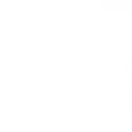
FILTER HEADPHONES
Ver como
COLOR
Auriculares Int
Cable Sony IER-E
Micrófono 
Store
$29