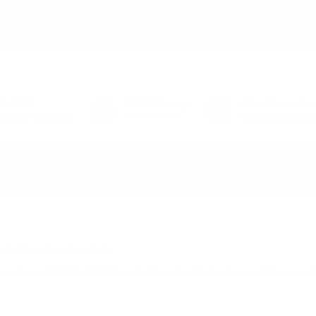
03
08
35
10% off* full-price items:
AUGUSTFUN
or shop
Clearance Sale
DAY
HR
MIN
(*exclusions apply)
54-6424
FREE
Shipping
Price Match Gu
semana - ver horas
$25 minimum
We'll match any aut
OMPRA POR MARCA
COMPRAR POR ESTILO
GUÍA
 Probablemente esté agotado.
co
o llame al
(212) 354-6424
durante el horario de la tienda para obtener ayud