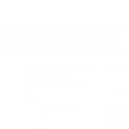
rating
R
&
E
policies
G
U
(Google-
L
verified)
A
DON'T MISS OUT ON
R
P
10% OFF!
R
I
C
E
Auriculares Audio46, 29 Oeste de la calle 46,
NUESTRA TI
$
Entre la 5ª y la 6ª Avenida, Nueva York, NY,
RECOGIDA Y
2
10036
(Obtener direcciones)
REALIZADOS 
9
AL DÍA SIGU
.
Conozca las demostraciones en Audio46
VIERNES DES
9
ESTE, SE PR
9
HORARIO ESTÁNDAR DE LA TIENDA
(Hora del Este)
Lunes - Viernes:
9:00 a 19:00 horas
Sábado:
10 a. m. a 6 p. m.
Domingo:
11 a. m. a 6 p. m.
212-354-6424