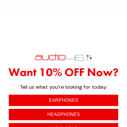
Want 10% OFF Now?
Tell us what you're looking for today:
EARPHONES
rauditivos Con
HEADPHONES
X15C Con USB-C Y
+ Control
.99