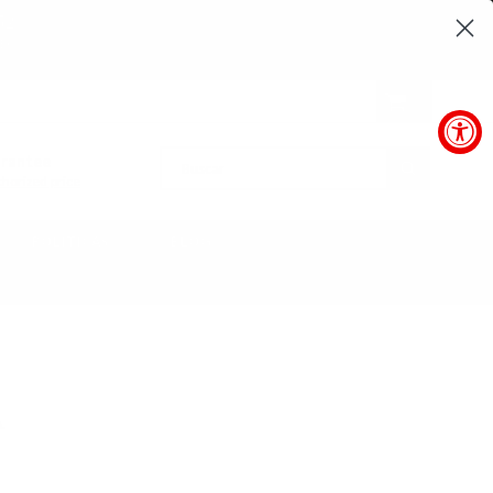
52
SEC
0
arantee
BUSCAR
horized price
POLÍTICAS
BLOG
a.