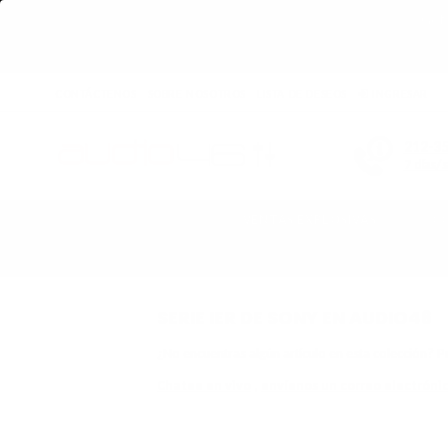
Get 
CONTÁCTENOS
SOBRE NOSOTROS
LISTA DE DESEOS
INGRESAR
212-3
7 días/
VENTAS EXPLOSIVAS
C
Hogar
›
Serie IER de Sony en Audio46
SERIE IER DE SONY EN AUDIO46
¿No encuentras algún artículo en esta colección?
Chatee en vivo
,
envíenos un correo electróni