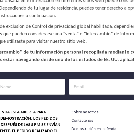
a basada en tu interacción en diferentes sitios web puede conside
 Dependiendo de tu lugar de residencia, puedes tener derecho a opta
instrucciones a continuación.
ia de exclusión de Control de privacidad global habilitada, depen
ades que pueden considerarse una "venta" o "intercambio" de infor
ue utilizaste para visitar nuestro sitio web.
ntercambio" de tu información personal recopilada mediante co
es estar navegando desde uno de los estados de EE. UU. apli
ENDA ESTÁ ABIERTA PARA
Sobre nosotros
 DEMOSTRACIÓN. LOS PEDIDOS
Contáctenos
DESPUÉS DE LAS 5 PM SE ENVÍAN
Demostración en la tienda
IENTE. EL PEDIDO REALIZADO EL