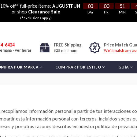
03
00
51
10% off* full-price items:
AUGUSTFUN
or shop
Clearance Sale
DAY
HR
MIN
(*exclusions apply)
54-6424
FREE
Shipping
Price Match Gu
semana - ver horas
$25 minimum
We'll match any aut
OMPRA POR MARCA
COMPRAR POR ESTILO
GUÍA
 recopilamos información personal a partir de tus interacciones co
artir esta información personal con terceros, incluidos socios p
eses y por otras razones descritas en nuestra política de privacida