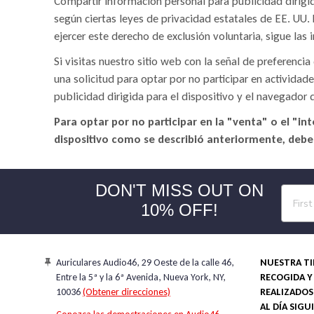
Compartir información personal para publicidad dirigid
según ciertas leyes de privacidad estatales de EE. UU.
ejercer este derecho de exclusión voluntaria, sigue las 
Si visitas nuestro sitio web con la señal de preferenc
una solicitud para optar por no participar en activid
Store
publicidad dirigida para el dispositivo y el navegador q
rating
Para optar por no participar en la "venta" o el "i
&
policies
dispositivo como se describió anteriormente, deb
(Google-
verified)
DON'T MISS OUT ON
10% OFF!
Auriculares Audio46, 29 Oeste de la calle 46,
NUESTRA TI
Entre la 5ª y la 6ª Avenida, Nueva York, NY,
RECOGIDA Y
10036
(Obtener direcciones)
REALIZADOS 
AL DÍA SIGU