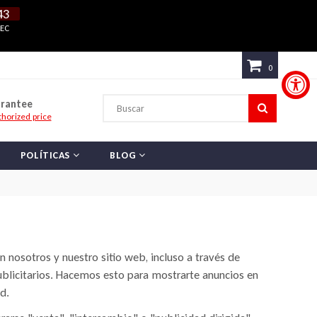
42
SEC
0
arantee
BUSCAR
horized price
POLÍTICAS
BLOG
n nosotros y nuestro sitio web, incluso a través de
ublicitarios. Hacemos esto para mostrarte anuncios en
d.