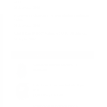
Good!
05 de agosto, 2026
JVC Kenwood Glass Core Pro True Wireless Earphones
Review
01 de agosto, 2026
Astell & Kern SP4000T Review: A DAP For All Listeners
30 de julio, 2026
SIENDO TENDENCIA AHORA
Precio
Auriculares abiertos Meze POET
habitual
$2,000.00
Auriculares de alto rendimiento Abyss
JOAL
$1,895.00 - $2,045.00
Amplificador de potencia clase AB