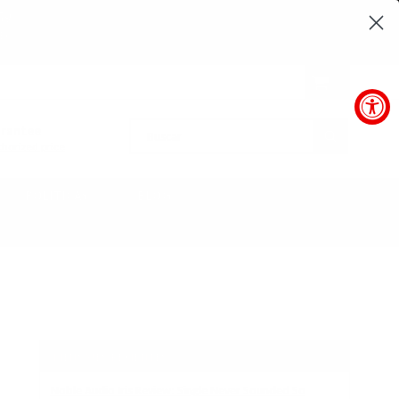
58
SEC
0
arantee
BUSCAR
horized price
POLÍTICAS
BLOG
MENSAJES RECIENTES
Noble Audio Iris Review: Single Never Sounded So