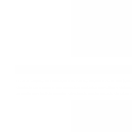
DISEÑO
El GH 40 emplea un controlador de bocina dinámico de 40 mm (sist
diseñada para generar una sensación analógica muy cálida y vintage, 
se sentía muy fácil de manejar, ofreciendo mucho espacio de cabez