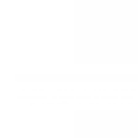
MIRA Y SIENTE
Como cualquier gran auricular de madera, el GH 40 es simplemente un
orejeras grandes y una diadema sólida de una sola pieza. Aunque el 
prolongado. Las almohadillas de cuero afelpado brindan un buen a