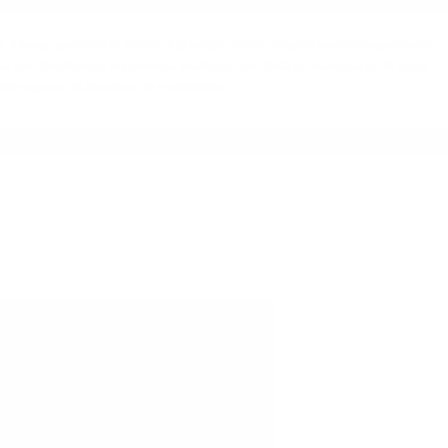
n.
Y tengo que decirlo desde el principio, estoy completamente enganchado.
osa que glorifique la experiencia analógica, sin duda te enamorarás de estos
ede esperar en términos de rendimiento.