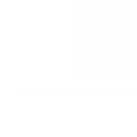
IMPRESIONES DE SONIDO
ESTUDIO DE SONIDO
Escuchará una gran cantidad de dimensión espacial aquí. La sensación 
campo estéreo. Sin embargo, había menos altura en el escenario, po
verdadera inmersión en un nivel 3D. Aún así, había suficiente distanc