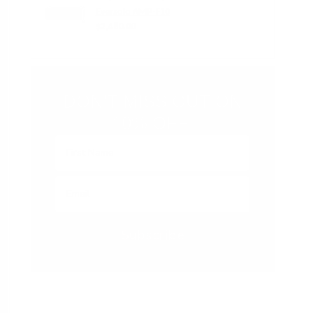
Precio
Eversolo AMP-F10
habitual
$2,480.00
DON'T MISS OUT ON
10% OFF!
Subscribe