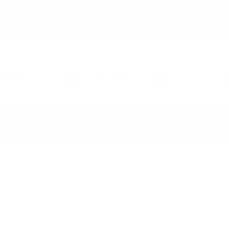
04
11
21
10% off* full-price items:
AUGUSTFUN
or shop
Clearance Sale
DAY
HR
MIN
(*exclusions apply)
54-6424
FREE
Shipping
Price Match Gu
semana - ver horas
$25 minimum
We'll match any aut
OMPRA POR MARCA
COMPRAR POR ESTILO
GUÍA
ión