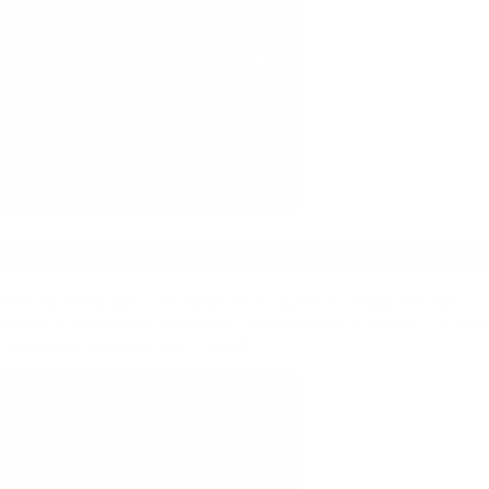
ema de tipo compresión) con membrana de papel. Esta configuración está
al tiempo que mejora la musicalidad y resalta las sutilezas tonales. A 30 ohmi
a usando solo un pequeño DAC Dragonfly.