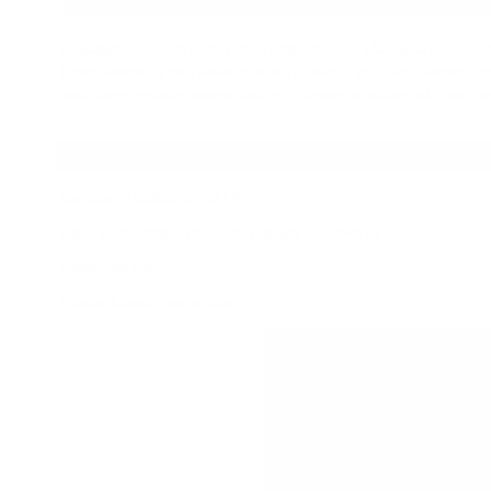
El Gjallarhorn GH 40 es mi primera introducción a la marca Kennerto
Especialmente si eres fanático de los Beatles o aprecias cualquier c
auriculares verdaderamente únicos.
Echemos un vistazo a lo que pu
EN EL CUADRO
Auriculares Gjallarhorn GH 40
Cable desmontable de 1/4 de pulgada de 2 metros
Estuche de cuero
Estuche blando con cordón