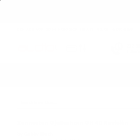
Get 
CONTÁCTENOS
SOBRE NOSOTROS
LISTA DE DESEOS
INGRESAR
212-3
7 días/
VENTAS EXPLOSIVAS
C
Hogar
›
Reseñas de Audio46
›
Kennerton Gjallarhorn GH 40 Revis
Search
bar
Kennerton Gjallarhorn GH 40 Revisión
by
Gabby Bloch