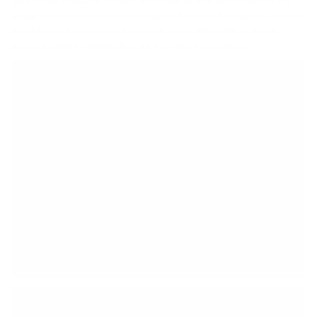
sem rótulo, enquanto o botão de volume no lado direito fornece um
clique satisfatório conforme você ajusta o volume. No entanto, deve-se
notar que indivíduos com dedos maiores podem achar a tela um
pouco pequena e desafiadora para navegar com precisão.