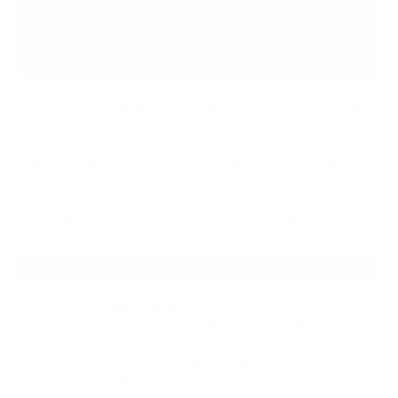
A Astell & Kern vem aprimorando continuamente seus
DAPs
ao longo
dos anos, e o SR35 é um excelente exemplo de seus avanços. Esta nova
iteração do SR25 oferece velocidade mais rápida, navegação mais
responsiva e uma variedade de recursos que o tornam uma opção
atraente. Com um preço mais razoável do que seus modelos
principais, o SR35 visa oferecer uma experiência de áudio A&K de
primeira linha sem estourar o orçamento. Como ele funciona?
APARÊNCIA E SENSAÇÃO
O SR35 tem um design minimalista, que lembra a estética do "prédio
de apartamentos europeu dos anos 80" com seus ângulos rígidos e
bordas de ladrilho. A tela é inclinada para a esquerda, mas acaba
mudando para uma posição reta quando segurada em sua mão. No
lado esquerdo do player, você encontrará quatro pequenos botões