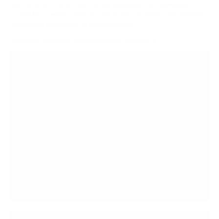
Mas, no geral, o SR35 é uma escolha fantástica e razoavelmente
acessível para aqueles em busca de um DAC de médio a alto nível que
forneça uma experiência de áudio premium.
Você pode comprar o
Astell & Kern SR35
na
Audio 46
.