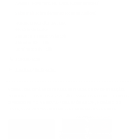
Avenida, Nova York, NY, 10036
(Obter direções)
Saiba mais sobre demonstrações no Audio46
HORÁRIO PADRÃO DA LOJA
(Horário do Leste)
Segunda a sexta:
9h às 19h
Sábado:
10h – 18h
Domingo:
11h – 18h
212-354-6424
Email us
/
En Español
NOSSA LOJA ESTÁ ABERTA PARA RETIRADA E DEMONSTRAÇÃO.
PEDIDOS FEITOS APÓS AS 17H SÃO ENVIADOS NO DIA SEGUINTE.
O PEDIDO FEITO NA SEXTA-FEIRA APÓS AS 17H, HORÁRIO DO
LESTE, SERÁ PROCESSADO NA SEGUNDA-FEIRA SEGUINTE.