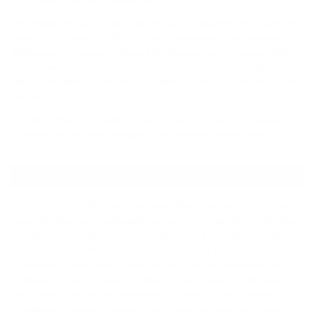
Vale mencionar que os filtros alteram apenas ligeiramente a assinatura
sonora. Por exemplo, o filtro “Phase Compensated Fast” aumenta
ligeiramente a riqueza e a largura dos instrumentos no campo estéreo.
No entanto, essas diferenças são mínimas e, no geral, o SR35 oferece
uma representação bastante não adulterada de seus fones de ouvido
ou IEMs.
Por fim, é claro, você também ouvirá o famoso controle e coesão do
A&K que dão um toque refinado à sua assinatura sonora geral.
RESUMO
Por US$ 800, o SR35 oferece um valor sólido. Com seu drive potente,
capaz de lidar confortavelmente com um fone de ouvido de 250 Ohm e
navegação impressionantemente responsiva, é sem dúvida o melhor
DAP que já vimos da Astell & Kern nessa faixa de preço. Se você está
procurando aquele som clássico da A&K, e um que mantenha sua
assinatura sonora enquanto aprimora o palco sonoro, o SR35 não irá
decepcionar. No entanto, indivíduos com dedos maiores devem
considerar o tamanho pequeno da tela antes de fazer uma compra.