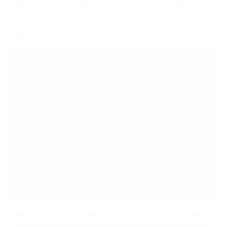
os filtros DAC, que permitem que você experimente a assinatura
sonora da sua música. Quer você prefira uma presença de graves
aprimorada ou um som mais natural, o SR35 oferece opções para
brincar.
Assim como os modelos anteriores da A&K, o SR35 utiliza um sistema
Android para navegação. Comparado a modelos anteriores como o