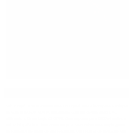
PROJETO
Sob o capô, o SR35 ostenta uma CPU quad-core e incorpora a solução
de som TERATON ALPHA, juntamente com um design quad-DAC
utilizando o Cirrus Logic CS43198. Com suporte para DSD256 nativo e
até 32 bits/384 kHz, bem como MQA, o SR35 cobre uma ampla gama
de formatos de áudio de alta resolução. Um recurso de destaque são