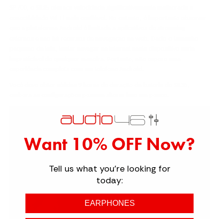
SP700, o SR35 oferece velocidade significativamente melhorada e
conectividade Wi-Fi mais confiável. No entanto, é importante observar
que a plataforma Android é limitada a aplicativos de streaming
externos e não há recursos de navegação na web. Dado o tamanho
pequeno da tela, tentar navegar na internet neste dispositivo seria
impraticável de qualquer maneira. Portanto, não espere uma
experiência completa com um telefone Android.
Você deve obter sólidas 9 horas de duração da bateria do SR35,
embora as configurações possam alterar isso um pouco.
Want 10% OFF Now?
Tell us what you're looking for
today:
EARPHONES