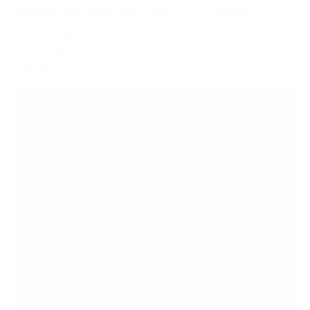
Análise Astell & Kern A&norma SR35
by
Gabby Bloch
28 de jun. de 2023
(Updated
26 de dez. de 2024
)
Copy
Email
to
to
clipboard
a
Friend