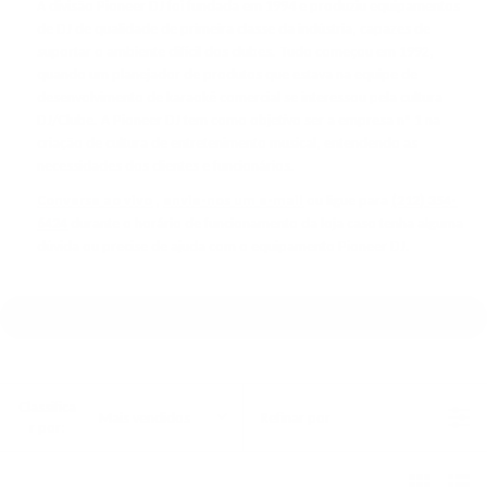
A divisão Pioneer DJ foi fundada em 1994 e produziu equipamentos
de DJ de qualidade de primeira classe da indústria, capazes de
suportar o ambiente difícil dos clubes. Tudo começou em 1992,
quando um planejador de produtos que estava na equipe de
desenvolvimento de karaokê comercial se interessou pela cultura
DJ/Clube. A Pioneer DJ tem como objetivo ser a empresa nº 1 na
criação de cultura de entretenimento musical, entendendo as
necessidades dos clientes e funcionários.
Converse ao vivo
,
envie-nos um e-mail
ou ligue para
(212) 354-
6424
durante o horário de funcionamento da loja caso tenha alguma
dúvida ou precise de ajuda com o equipamento Pioneer DJ.
Classifica
Mais vendidos
Refinar por
r por: