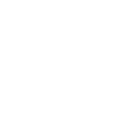
Classificar por:
Manual
ntum 650X Wireless
JBL Tune 730BT Wireless Over-Ear
NEW
ming Headset
Headphones
$199.95
$89.95
R
R
E
E
G
G
U
U
L
L
A
A
R
R
P
P
R
R
I
I