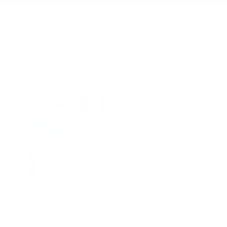
.
9
5
,
ESTÁ ABERTA PARA RETIRADA E
Sobre nós
ÃO. PEDIDOS FEITOS APÓS AS
Contate-nos
VIADOS NO DIA SEGUINTE. O
Demonstração na loja
O NA SEXTA-FEIRA APÓS AS 17H,
 LESTE, SERÁ PROCESSADO NA
Aviso de dias de loja fechada
IRA SEGUINTE.
Informações de garantia
Planos de proteção estendida
L
Empregos e Carreiras
F
Filie-se a nós!
R
Vendas corporativas
Mapa do site
.