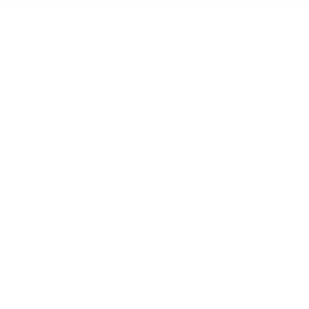
9
9
5
.
9
Garantia de equiparação de preços
N
5
Pagamentos e Financiamentos
O
W
Política de caixa aberta
O
Política de envio/impostos
N
S
Política do retorno
A
Formulário de Devolução/Troca
E
Política de Restrição
Política de vale-presente
O
Termos de Serviço e Política de Privacidade
$
Não venda minhas informações pessoais
3
9
Declaração de acessibilidade
9
5