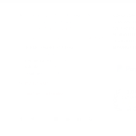
.
W
9
O
5
N
Fones de ouvido Audio46, 29 West 46th
NOSSA LOJA 
S
Street, Entre a 5ª e a 6ª Avenida, Nova York,
DEMONSTRAÇ
A
NY, 10036
(Obter direções)
17H SÃO EN
L
PEDIDO FEIT
Saiba mais sobre demonstrações no Audio46
E
HORÁRIO DO
F
SEGUNDA-FE
HORÁRIO PADRÃO DA LOJA
O
(Horário do Leste)
R
Segunda a sexta:
9h às 19h
$
Sábado:
10h – 18h
6
9
Domingo:
11h – 18h
.
212-354-6424
9
5
Email us
/
En Español
Facebook
Twitter
Instagram
YouTube
Reddit
LinkedIn
Google
My