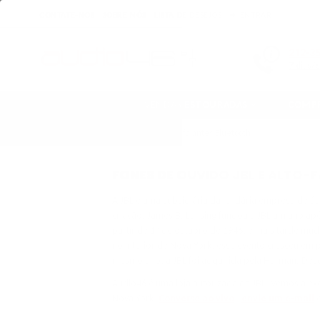
CONTATE-NOS
SOBRE NÓS
LISTA DE DESEJOS
ENTRAR
212-3
7 dias/
VENDAS ESTOURADAS
COMPR
Casa
›
Fones de ouvido JBL e alto-falantes Bluetooth
FONES DE OUVIDO JBL E ALTO-
A JBL é uma subsidiária da lendária empresa de áu
criação. James B. Lansing fundou a JBL um ano apó
partir de 1º de outubro de 1946, e mais tarde mud
no interior de Nova York, esse evento cresceu em
mesmo ano, a JBL foi adquirida pela Harman. Desde
Audio46 é uma loja autorizada da JBL. Vemos a ex
Nova York.
Converse ao vivo
,
envie um e-mail
o