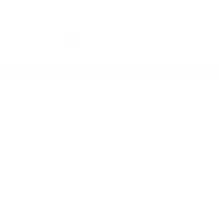
54-6424
FREE
Shipping
Price Match Gu
semana - ver horas
$25 minimum
We'll match any aut
AR POR MARCA
COMPRE POR ESTILO
ORIENTAÇÃO
FALANTES BLUETOOTH
dio Harman. A JBL existe há algum tempo, desde 1946, para ser exato. A JBL 
s deixar a Altec Lansing como vice-presidente de engenharia em 1945. A empre
ou seu nome para James B. Lansing Sound. Em 1969, os alto-falantes JBL foram
 proporções imensas e realmente se transformou no maior e mais prolífico ev
 sua aquisição, a JBL continuou a crescer e prosperar.
celência e as conquistas desta empresa e apoiamos seus produtos de qualidade
u ligue para
(212) 354-6424
durante o horário de funcionamento da loja se pre