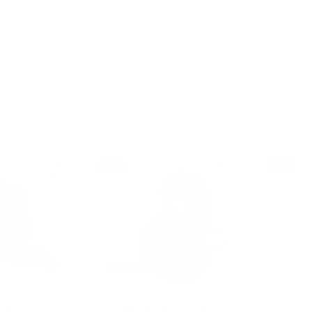
JBL Qua
NEW
NEW
Ga
 True Wireless
JBL Quantum 950X Wireless