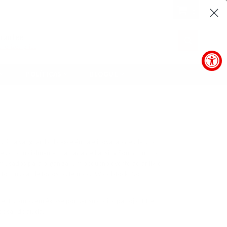
0
arantee
ENVIAR
horized price
POLÍTICAS
BLOGUE
está na vanguarda da excelência e inovação desde sua
sa foi inicialmente chamada de Lansing Sound, Inc., a
 usados ​​para organizar um pequeno evento ao ar livre
ento musical de todos os tempos, Woodstock. No
. Estamos em êxtase por ser sua principal loja JBL em
cisar de ajuda.