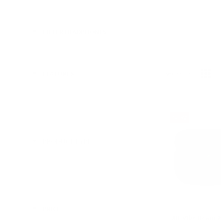
FILTER HEADPHONES
Ver como
FEATURES
NEW
PRODUCT TYPE
PRICE
JBL Vibe Beam 2