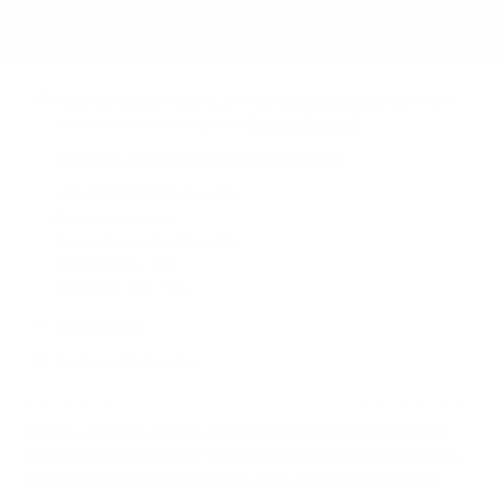
Subscribe
9
.
5
9
,
5
N
,
Fones de ouvido Audio46, 29 West 46th Street, Entre a 5ª e a 6ª
O
N
Avenida, Nova York, NY, 10036
(Obter direções)
W
O
O
W
Saiba mais sobre demonstrações no Audio46
N
O
S
N
HORÁRIO PADRÃO DA LOJA
A
S
(Horário do Leste)
L
A
Segunda a sexta:
9h às 19h
E
L
Sábado:
10h – 18h
F
E
Domingo:
11h – 18h
O
F
R
O
212-354-6424
$
R
2
$
Email us
/
En Español
4
2
.
4
9
.
NOSSA LOJA ESTÁ ABERTA PARA RETIRADA E DEMONSTRAÇÃO.
5
9
PEDIDOS FEITOS APÓS AS 17H SÃO ENVIADOS NO DIA SEGUINTE.
5
O PEDIDO FEITO NA SEXTA-FEIRA APÓS AS 17H, HORÁRIO DO