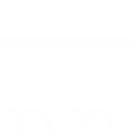
Compre Mpow na Audio46.
Chat ao vivo
,
envie um e-mail
ou
ligue para
(212) 354-6424
durante o horário de funcionamento da
loja se precisar de ajuda. Nossa equipe de especialistas ficará feliz
em responder perguntas e ajudar a encontrar o produto Thieaudio
perfeito para suas necessidades e orçamento.
Classifica
Título ascendente
Refinar por
r por:
Venda
Venda