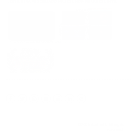
LESTE, SERÁ PROCESSADO NA SEGUNDA-FEIRA SEGUINTE.
Facebook
Twitter
Instagram
YouTube
Reddit
LinkedIn
Google
My
Business
©2026
Audio46
. All rights
reserved.