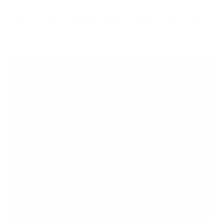
possuem botões de controle táteis. Os indicadores esquerdo e direito
são claramente marcados com sutis anéis vermelhos e azuis nos
pontos de conexão, facilitando a distinção entre eles. Embora ambos
sejam igualmente portáteis, os GO Pods oferecem um visual mais
ousado, enquanto o UTWS5 se inclina para uma elegância discreta.