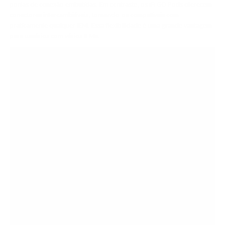
portas de conexão embutidas. Em contraste, os iFi GO Pods oferecem
conectores intercambiáveis, tornando-os compatíveis com
praticamente qualquer IEM. Essa flexibilidade é uma grande vantagem
para usuários com vários IEMs.