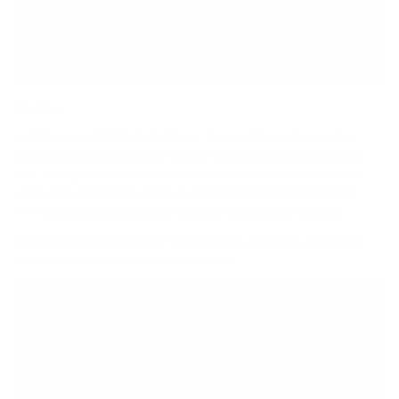
Projeto
O Odin usa um tribrid de 11 drivers. Temos 5 drivers de armadura
balanceados proprietários, 2 médios-baixos, 2 médios e um médio-
alto. Em seguida, estão 4 drivers eletrostáticos premium, 2 altos e 2
super altos. Finalmente, temos os drivers dinâmicos de subwoofer
W9+ patenteados pela Empire Ears para os subgraves e graves.
Estes têm uma impedância de 3 Ohms (muito, muito alto, cuidado!) e
uma resposta de frequência de 5Hz - 10kHz