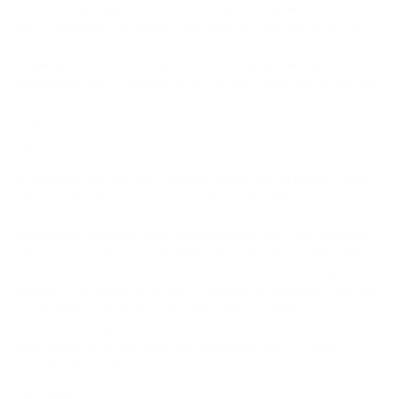
favoritas, o sub-sintetizador estéreo é capaz de dar um rosnado forte,
mas é claramente bem contido pelo aperto do Odin. Eles fazem um
ótimo trabalho em ter uma resposta de graves natural, mas ainda
altamente moderna, capaz de sacudi-lo levemente sem causar
desconforto. Não é a resposta de graves mais estéreo que já ouvi, mas
isso é necessário para alcançar o caráter intensamente arejado do
Odin.
Médios
A faixa média do Odin não é diferente de tudo que eu já ouvi, o médio
alto é empurrado um pouco para frente e recebe algumas cores para
arredondar as bordas afiadas. Enquanto isso, o médio baixo é
ligeiramente empurrado para trás para permitir que o mix tenha mais
espaço para respirar, mas não tanto que o calor seja perdido. Onde os
médios do Odin se desviaram do caminho usual foi em seu impacto e
realismo. Estes fazem doces para os ouvidos dos elementos mais sutis
e sustentados, criando uma experiência sensorial muitas vezes
avassaladora. E quero dizer esmagadora no sentido positivo. É uma
gama média que proporciona uma experiência única, próxima e
pessoal com a música.
Elevações