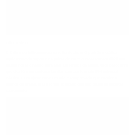
Olhe e sinta
O Odin é definitivamente uma rolha de show. O padrão metálico
aquiescente do suporte e a paleta de cores etéreas tornam difícil não
passar horas olhando para eles. Em termos de ajuste, você descobrirá
que eles têm um conforto familiar com seu formato IEM universal
clássico. É um ajuste curvo testado e comprovado que envolve o
interior da orelha, mas não tão apertado que não possa se encaixar
suavemente.