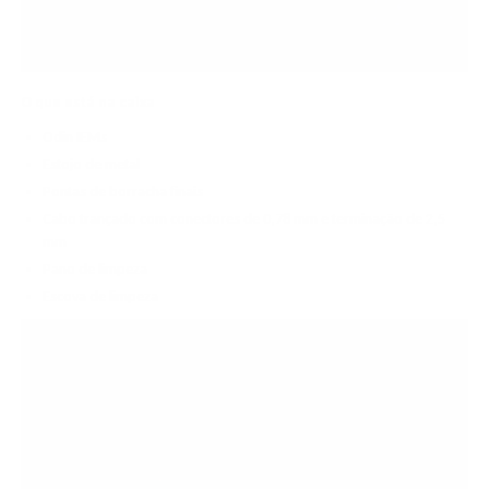
O que está na caixa
Odin IEMs
Estojo de metal
Pontas de borracha finais
Cabo trançado com conectores de 0,78 mm e terminação de 2,5
mm
Pano de limpeza
Escova de limpeza