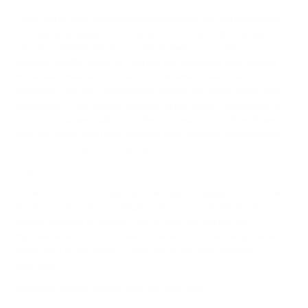
O high-end no Odin é definitivamente brilhante. Isso me lembra isso
nos
U18s da 64 Audio
, pois é capaz de obter um brilho bastante forte
sem causar nenhum chiado ou estalo irritante. Em vez de levar à
aspereza, o brilho óbvio do Odin traz um sentimento hiper-realista e
em cascata à música. Os vocais recebem uma sensação de
performance ao vivo, especialmente aqueles em composições mais
minimalistas. A extremidade superior da percussão é aumentada um
pouco para dar um estalo extra, impactos mais fortes obtendo um
estalo de chicote com força suficiente para adicionar algum impacto
extra e nos puxar para a composição.
No geral
O Odin é um dos IEMs mais impressionantes e dinâmicos do mercado.
Ele oferece o tipo de som “mágico” que você esperaria em seu preço e
continua o legado do Empire Ears. Se você quer um IEM que
impressione até os ouvidos mais experientes, o Odin transporta seu
ouvinte para novos mundos e atmosferas com uma facilidade
impossível.
Você pode comprar Empire Ears Odin IEMs
aqui