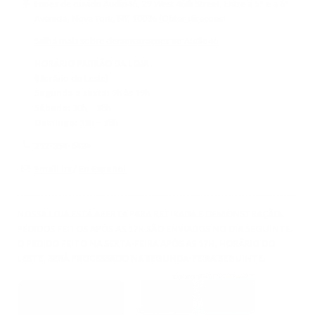
Fones de ouvido Audio46, 29 West 46th Street, Entre a 5ª e a 6ª
Avenida, Nova York, NY, 10036
(Obter direções)
Saiba mais sobre demonstrações no Audio46
HORÁRIO PADRÃO DA LOJA
(Horário do Leste)
Segunda a sexta:
9h às 19h
Sábado:
10h – 18h
Domingo:
11h – 18h
212-354-6424
Email us
/
En Español
NOSSA LOJA ESTÁ ABERTA PARA RETIRADA E DEMONSTRAÇÃO.
PEDIDOS FEITOS APÓS AS 17H SÃO ENVIADOS NO DIA SEGUINTE.
O PEDIDO FEITO NA SEXTA-FEIRA APÓS AS 17H, HORÁRIO DO
LESTE, SERÁ PROCESSADO NA SEGUNDA-FEIRA SEGUINTE.