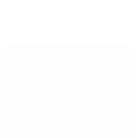
IEMs alguns dos mais cobiçados entre os ouvintes em todo o mundo.
Quando pus as mãos no modelo
Odin
deles, sabia que seria um
deleite, ou pelo menos esperava, dado o preço de US $ 3.399.
Abrindo a caixa e desenterrando esses IEMs reluzentes, prometi a mim
mesmo que não deixaria seus olhares deslumbrantes enganarem meus
ouvidos, e então os coloquei dentro dos olhos e escutei.