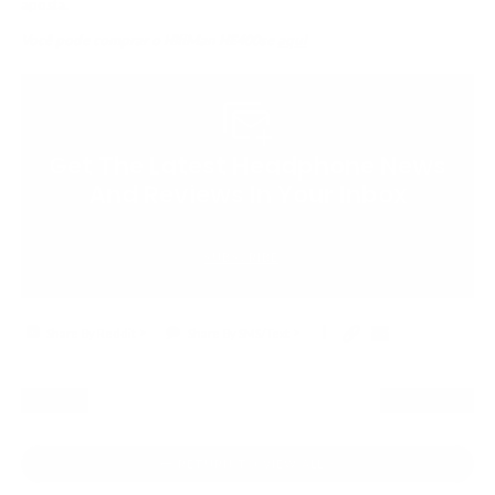
aposta.
Você pode comprar o HifiMan HE400se
aqui
Get The Latest Headphone News
And Reviews In Your Inbox
SUBSCRIBE
Copy
Email
|
Share By Reddit
Share By SMS/Text
to
to
clipboard
a
Next
Friend
Previous
RETURN TO VIEW ALL