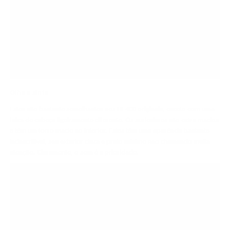
Olhe e sinta
Estes são bastante semelhantes aos HE400 originais, exceto com uma
faixa de cabeça ligeiramente diferente. Os auriculares são extra macios
e têm um forro macio no interior. Estes têm uma aparência bastante
indescritível, seu exterior cinza e preto mínimo não chamando muita
atenção. Claramente, o som é a prioridade.