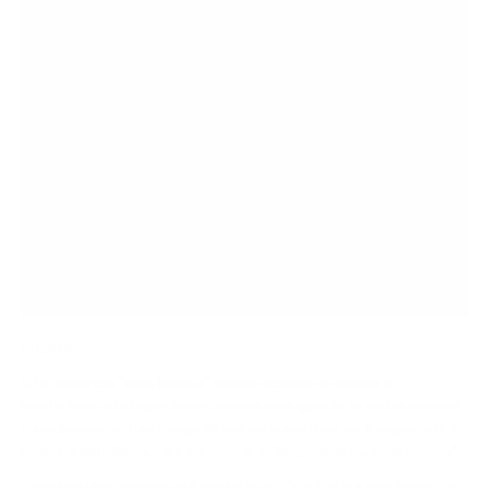
Projeto
O HE400se usa “ímãs furtivos” que se destinam a eliminar a
interferência criada por ímãs convencionais quando as ondas sonoras
estão passando. Este design de ímã exclusivo deve ser transparente e
reduzir a turbulência para perseverar a “integridade da onda sonora”.
Estes têm uma resposta de frequência de 20Hz-20kHz e uma impedância