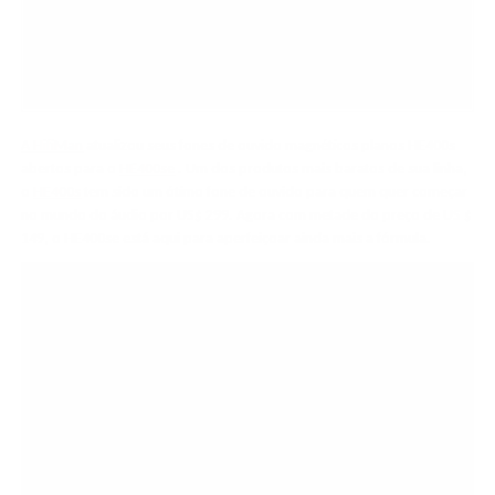
A HifiMan
atualizou seus fones de ouvido magnéticos planos HE400s
abertos para o
HE400se
. Um dos produtos mais baratos de sua linha,
o
HE400s
tem sido um ótimo fone de ouvido para quem quer começar
no mundo do áudio por US$ 299. Agora com metade do preço de US $
149, o HE400se está aqui para aperfeiçoar ainda mais a fórmula.