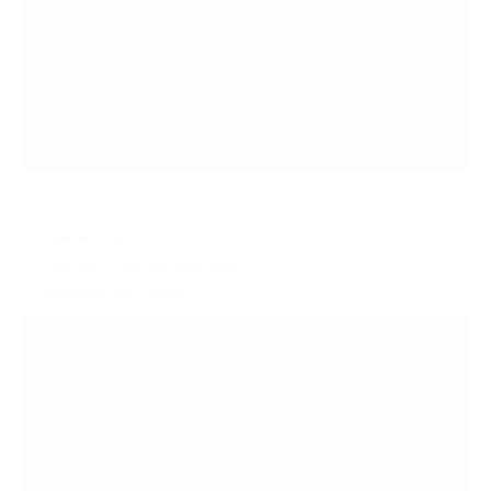
O que está na caixa
HifiMan HE400se
Cabo de 3,5 mm de dupla face
adaptador de 6,35 mm