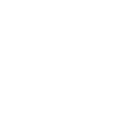
assim, como sempre, há sempre o outro lado daqueles com ouvidos
sensíveis que vão adorar esse impacto mais suave.
Médio
Os médios no HE400se fazem um ótimo trabalho limpando bastante as
coisas, mas nunca cruzando a linha tênue entre sedoso e fino. Os
médios altos são claramente cortados um pouco, deixando qualquer
ressonância na poeira. Mas o manuseio e a recuperação de detalhes
do HE400se fazem com que esse corte não pareça sacrificar a
presença ou a intimidade de elementos principais como vocais, teclas
e guitarras. Os médios baixos também parecem um pouco cortados,
mas de maneiras menos drásticas, deixando apenas o suficiente para
manter o calor, mas definitivamente procurando manter as coisas o
mais leves e arejadas possível no geral.
Elevações
O HE400se está no lado mais brilhante, mas não é super pesado nos
agudos como um todo. Há um aumento claro acontecendo, mas está
deixando a faixa de 4kHz-8kHz em paz principalmente e prestando
mais atenção à faixa de 8kHz-16kHz, dando-nos um brilho super limpo
e sutil. Se você gosta de brilho como eu, mas é insanamente exigente