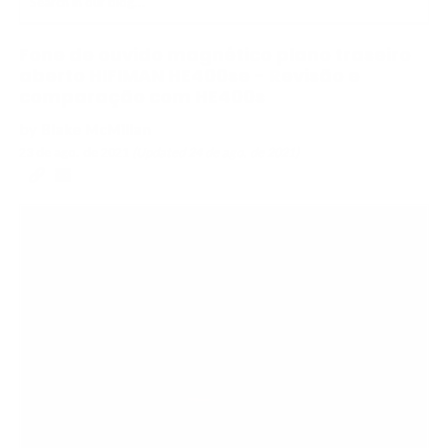
Fone de ouvido magnético plano traseiro
aberto HIFIMAN HE400se - Revisão e
comparação com HE400s
by
Blake McMillan
23 de ago. de 2021
(Updated
24 de ago. de 2021
)
Copy
Email
to
to
clipboard
a
Friend