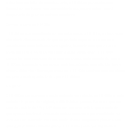
sobre isso ser feito da maneira certa, o HE400se provavelmente
flutuará no seu barco. Sua extremidade alta parece nítida, mas é
desprovida de grão ou timbres metálicos.
Compare com os HE400s:
O HE400se soa semelhante ao seu antecessor, o HE400s, é claro, mas
eles ainda diferem mais do que se poderia esperar. o HE400se é
visivelmente mais brilhante nos agudos, fazendo com que os 400s
soem um pouco escuros em comparação. Além disso, o HE400s
parece ter uma resposta de graves um pouco mais pesada do que o
HE400se, tornando-o um pouco mais impactante, mas não tão leve e
aberto. Além das diferenças sonoras, o HE400s também tem um ajuste
um pouco mais apertado do que o HE400se.
No geral
O HE400se parece uma grande melhoria em relação ao HE400s e, pela
metade do preço do original, é difícil deixar passar. Parece o que um
fone de ouvido de US $ 149 deve ser: um som sólido que é mais do
que apenas funcional, contendo muitas nuances e personalidade. Se
você está no mercado para um fundo aberto magnético planar e não
quer gastar muito dinheiro ainda, o HE400se pode ser sua melhor