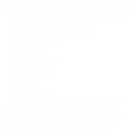
Fones de ouvido Audio46, 29 West 46th Street, Entre a 5ª e a 6ª
Avenida, Nova York, NY, 10036
(Obter direções)
Saiba mais sobre demonstrações no Audio46
HORÁRIO PADRÃO DA LOJA
(Horário do Leste)
Segunda a sexta:
9h às 19h
Sábado:
10h – 18h
Domingo:
11h – 18h
212-354-6424
Email us
/
En Español
NOSSA LOJA ESTÁ ABERTA PARA RETIRADA E DEMONSTRAÇÃO.
PEDIDOS FEITOS APÓS AS 17H SÃO ENVIADOS NO DIA SEGUINTE.
O PEDIDO FEITO NA SEXTA-FEIRA APÓS AS 17H, HORÁRIO DO
LESTE, SERÁ PROCESSADO NA SEGUNDA-FEIRA SEGUINTE.