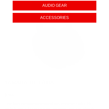
AUDIO GEAR
ACCESSORIES
YAMAHA TH-L700A
$ 399
Essas latas ostentam um design urbano, resistente e único. Na
verdade, nunca vi nada parecido com elas no mercado. Além de