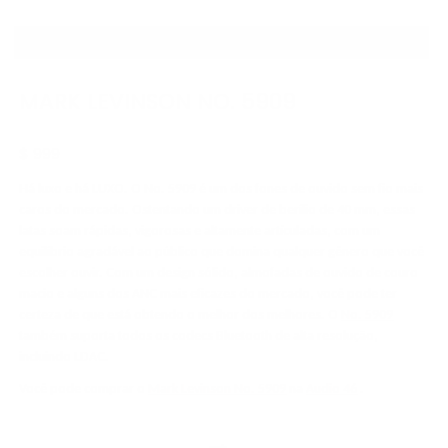
MENOS DE $ 1000
MARK LEVINSON NO. 5909
$ 999
Há luxo e há LUXO. O No. 5909 é um dos fones de ouvido sem fio mais
caros do mercado. Ostentando um driver de berílio de 40 mm, essas
latas soam rápidas, vigorosas e altamente articuladas, com um
equilíbrio agradável ao público que domina qualquer gênero que você
escolher ouvir. Com um design sólido, almofadas de ouvido de couro
macio e alguns dos ANC mais eficazes do mercado, você pode ter
certeza de que está obtendo o melhor dos melhores. O
No. 5909
também suporta todos os codecs Bluetooth de alta resolução,
incluindo LDAC.
Você pode comprar o
Mark Levinson No. 5909
na
Audio 46
.