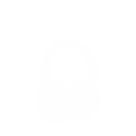
também pode esperar bastante clareza e detalhes. Finalmente, você
terá um cancelamento de ruído decente para abafar o caos em seu
trajeto.
Você pode comprar o
Shure AONIC 40
na
Audio 46
.