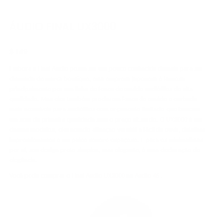
ÁUDIO FINAL UX3000
$ 149
Embora a Final Audio possa ser um pouco conhecida demais para ser
chamada de marca boutique, esta empresa japonesa é famosa
principalmente por sua linha de fones de ouvido audiófilos de alta
qualidade. Mas eles também produzem fones de ouvido e earbuds
mais acessíveis para audiófilos com orçamento limitado que buscam
um som de primeira qualidade sem o preço absurdo. O
UX3000
é um
desses modelos, oferecendo afinação versátil e fácil de ouvir, detalhes
impressionantes e um palco sonoro espaçoso. E para os minimalistas
por aí, seu design preto simples, mas elegante, é uma declaração de
elegância.
Você pode comprar o
Final Audio UX3000
na
Audio 46
.