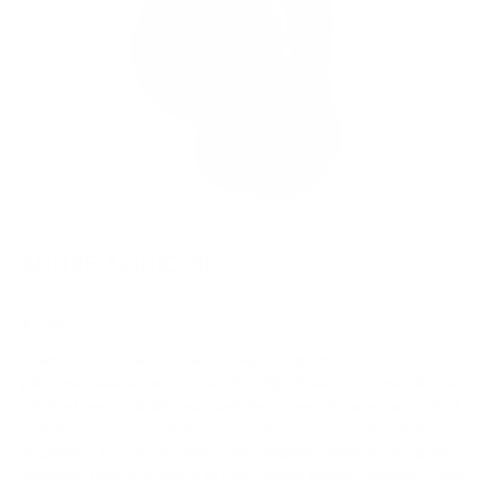
SHURE AONIC 40
$ 249
Assim como a Audio-Technica, a Shure é outra marca de estúdio e
palco que existe há anos. Gosto do
AONIC 40
não só porque ele é tão
sólido e bem construído, mas também porque ele parece arrojado. A
assinatura sonora é perfeita para aqueles que ouvem uma ampla gama
de gêneros. Ele evita ser muito grave, enquanto ainda oferece graves
suficientes para fazer justiça ao pop e outros gêneros modernos. Você