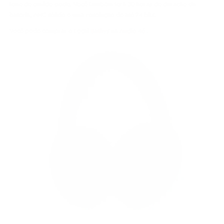
fone de ouvido pode. Você também terá 30 horas de duração da
bateria, ANC sólido e uma resolução de até 24 bits.
Você pode comprar o
Focal Bathys
na
Audio 46
.