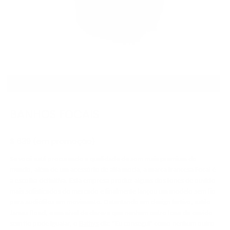
MENOS DE $ 800
BANHOS FOCAIS
$ 639 (em promoção)
Se você está procurando a qualidade de som mais premium do
mundo, além de um acessório de alta moda, a marca francesa Focal é
a escolha definitiva. Esta empresa produz alguns dos fones de ouvido
mais sofisticados do mercado e finalmente lançou um modelo sem fio
para audiófilos em movimento. Ostentando um design furtivo, estilo
James Bond, e um nível de clareza que nenhum outro fone de ouvido
sem fio pode igualar, o
Bathys
diz: "Eu consegui" como nenhum outro