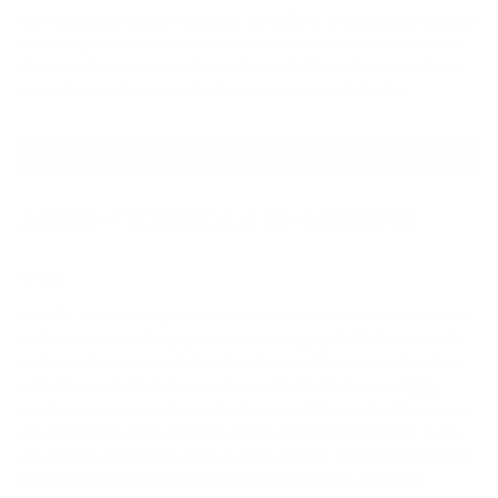
É a Headphone Fashion Week aqui, na Audio46. E estendemos o tapete
vermelho para mostrar os fones de ouvido mais modernos e bonitos
do mercado este ano. Sendo uma loja audiófila, também garantimos
que tudo nesta lista soe muito bom. Aqui estão os indicados:
MENOS DE $200
ÁUDIO-TECHNICA ATH-M50XBT2
$ 199
A Audio-Technica sempre foi uma das marcas de fones de ouvido mais
estilosas do mercado, graças à sua enorme popularidade no estúdio
profissional e na arena de DJs. O M50x é um clássico, e você pode ter
visto algumas fashionistas usando-os pela cidade. Agora, o
M50x
surgiu com uma segunda geração de seu modelo sem fio. Ele parece e
soa exatamente como o fone de ouvido com fio M50x original. E vem
em algumas cores legais, além do preto clássico. Um baixo profundo e
forte encontra um agudo brilhante para um perfil de som super