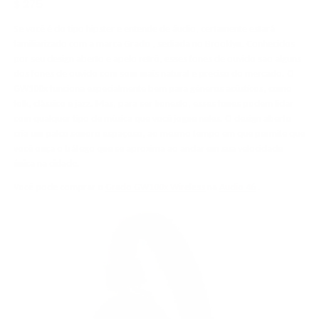
$ 275
Se você é do tipo hipster e entende de áudio, certamente estará
familiarizado com a marca
Grado
, sediada no Brooklyn. Conhecidos
por seu design aberto e apelo retrô, esses fones de ouvido são alguns
dos fones de ouvido com som mais natural e preciso do mercado. O
GW100x funciona especialmente bem para gêneros acústicos, como
folk, clássico e jazz. Mas, para ser honesto, esses fones podem lidar
com qualquer tipo de música que você jogue neles. O design aberto
cria um palco sonoro espaçoso, ao mesmo tempo em que permite que
você ouça o tráfego que se aproxima ao andar em sua velocidade
única na cidade.
Você pode comprar o
Grado GW100x Wireless
na
Audio 46
.