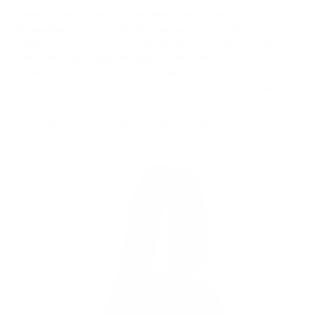
atraentes, elas também vêm com alguns recursos tecnológicos
interessantes, como o modo 3D comutável, que permite que você
brinque com o palco sonoro, dependendo se você quer um ambiente
externo como um estádio ou dentro de uma sala de concertos. Com
toneladas de resposta de graves e subgraves, o
TH-L700A
funciona
muito bem para gêneros modernos, como pop, hip-hop e música
eletrônica.
Você pode comprar o
Yamaha TH-L700A
na
Audio 46
.