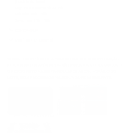
(Horário do Leste)
Segunda a sexta:
9h às 19h
Sábado:
10h – 18h
Domingo:
11h – 18h
212-354-6424
Email us
/
En Español
NOSSA LOJA ESTÁ ABERTA PARA RETIRADA E DEMONSTRAÇÃO.
PEDIDOS FEITOS APÓS AS 17H SÃO ENVIADOS NO DIA SEGUINTE.
O PEDIDO FEITO NA SEXTA-FEIRA APÓS AS 17H, HORÁRIO DO
LESTE, SERÁ PROCESSADO NA SEGUNDA-FEIRA SEGUINTE.