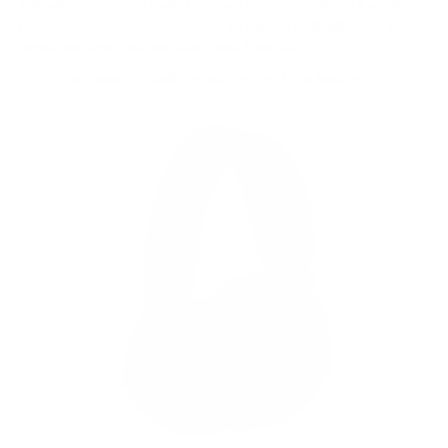
animado que funciona muito bem para gêneros modernos e acústicos.
E com incríveis 50 horas de duração da bateria, o
M50xBT2
não é
apenas moderno, mas um ótimo custo-benefício.
Você pode comprar o
Audio-Technica M50xBT2
na
Audio 46
.