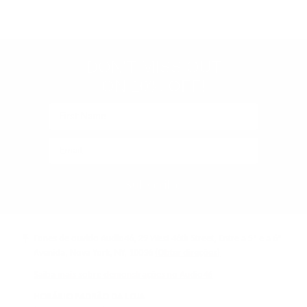
policies
(Google-
verified)
DON'T MISS OUT
ON 10% OFF!
Subscribe
Fones de ouvido Audio46, 29 West 46th Street, Entre a 5ª e a 6ª
Avenida, Nova York, NY, 10036
(Obter direções)
Saiba mais sobre demonstrações no Audio46
HORÁRIO PADRÃO DA LOJA